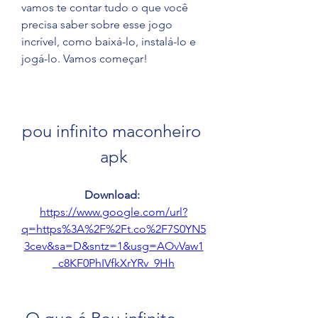
vamos te contar tudo o que você 
precisa saber sobre esse jogo 
incrível, como baixá-lo, instalá-lo e 
jogá-lo. Vamos começar!
pou infinito maconheiro 
apk
Download: 
https://www.google.com/url?
q=https%3A%2F%2Ft.co%2F7S0YN5
3cev&sa=D&sntz=1&usg=AOvVaw1
_c8KF0PhIVfkXrYRv_9Hh